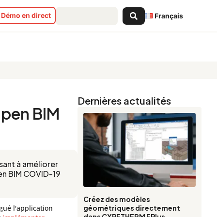
Search
Démo en direct
Français
...
Dernières actualités
Open BIM
sant à améliorer
Open BIM COVID-19
Créez des modèles
gué l'application
géométriques directement
dans CYPETHERM EPlus