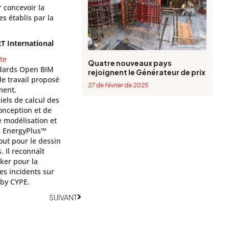
 concevoir la
es établis par la
RT International
te
Quatre nouveaux pays
ndards Open BIM
rejoignent le Générateur de prix
de travail proposé
27 de février de 2025
ment,
ciels de calcul des
onception et de
e modélisation et
c EnergyPlus™
ut pour le dessin
. Il reconnaît
ker pour la
des incidents sur
 by CYPE.
Suivant
SUIVANT