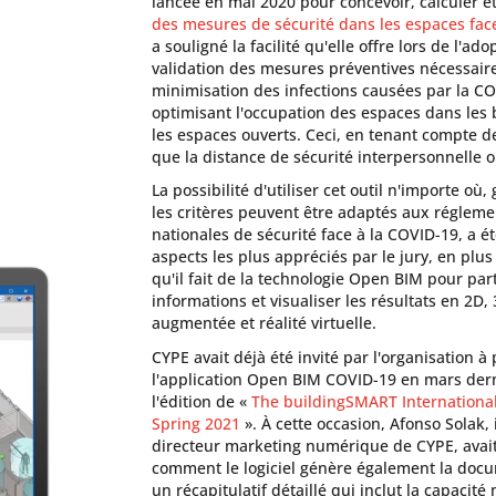
lancée en mai 2020 pour concevoir, calculer e
des mesures de sécurité dans les espaces fac
a souligné la facilité qu'elle offre lors de l'ado
validation des mesures préventives nécessaires
minimisation des infections causées par la CO
optimisant l'occupation des espaces dans les
les espaces ouverts. Ceci, en tenant compte de
que la distance de sécurité interpersonnelle o
La possibilité d'utiliser cet outil n'importe où,
les critères peuvent être adaptés aux régleme
nationales de sécurité face à la COVID-19, a é
aspects les plus appréciés par le jury, en plus 
qu'il fait de la technologie Open BIM pour par
informations et visualiser les résultats en 2D, 
augmentée et réalité virtuelle.
CYPE avait déjà été invité par l'organisation à
l'application Open BIM COVID-19 en mars dern
l'édition de «
The buildingSMART International
Spring 2021
». À cette occasion, Afonso Solak, 
directeur marketing numérique de CYPE, avai
comment le logiciel génère également la doc
un récapitulatif détaillé qui inclut la capacit