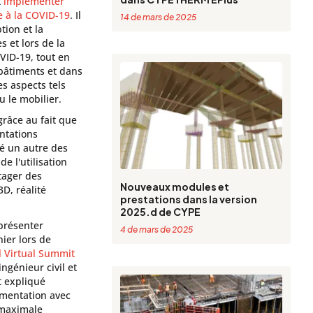
t
implémenter
e à la COVID-19
. Il
14 de mars de 2025
ption et la
 et lors de la
VID-19, tout en
 bâtiments et dans
s aspects tels
u le mobilier.
 grâce au fait que
ntations
té un autre des
de l'utilisation
tager des
Nouveaux modules et
3D, réalité
prestations dans la version
2025.d de CYPE
 présenter
4 de mars de 2025
ier lors de
 Virtual Summit
ingénieur civil et
t expliqué
umentation avec
é maximale