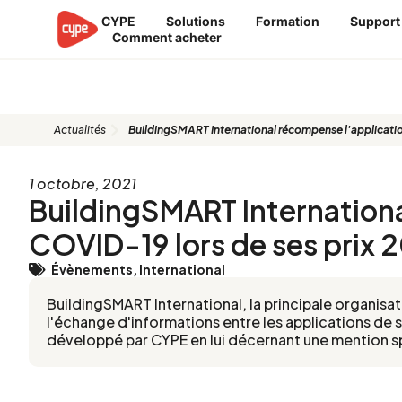
Aller
CYPE
Solutions
Formation
Support
au
Comment acheter
contenu
Blog
Actualités
BuildingSMART International récompense l'applicatio
1 octobre, 2021
BuildingSMART Internation
COVID-19 lors de ses prix 
Évènements
,
International
BuildingSMART International, la principale organisat
l'échange d'informations entre les applications de 
développé par CYPE en lui décernant une mention sp