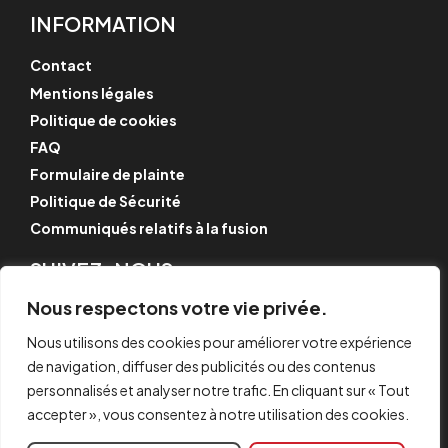
INFORMATION
Contact
Mentions légales
Politique de cookies
FAQ
Formulaire de plainte
Politique de Sécurité
Communiqués relatifs à la fusion
SUIVEZ-NOUS
Instagram
Nous respectons votre vie privée.
LinkedIn
Nous utilisons des cookies pour améliorer votre expérience
YouTube
de navigation, diffuser des publicités ou des contenus
personnalisés et analyser notre trafic. En cliquant sur « Tout
accepter », vous consentez à notre utilisation des cookies.
© CYPE Ingenieros, S.A.